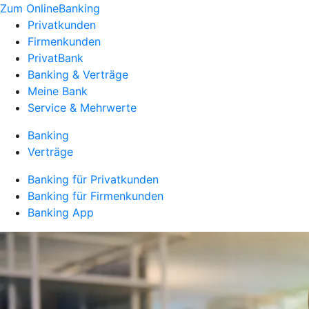
Zum OnlineBanking
Privatkunden
Firmenkunden
PrivatBank
Banking & Verträge
Meine Bank
Service & Mehrwerte
Banking
Verträge
Banking für Privatkunden
Banking für Firmenkunden
Banking App