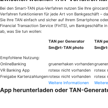
Bei den Smart-TAN plus-Verfahren nutzen Sie Ihre giroca
Verfahren funktionieren für jede Art von Bankgeschäft – d
Sie Ihre TAN einfach und sicher auf Ihrem Smartphone oder
Financial Transaction Service (FinTS), um Bankgeschäfte i
ab, was Sie tun wollen:
TAN per Generator
TAN pe
Sm@rt-TAN photo
Sm@rt-
Empfohlene Nutzung:
OnlineBanking
gruenerhaken
vorhanden
gruene
VR Banking App
rotesx
nicht vorhanden
rotesx
Freigabe Kartenzahlungen
rotesx
nicht vorhanden
rotesx
Weitere Informationen
Weitere
App herunterladen oder TAN-Generato