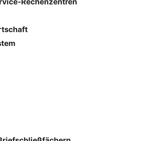
ervice-Rechenzentren
rtschaft
stem
Briefschließfächern