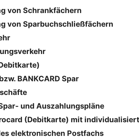
ng von Schrankfächern
ng von Sparbuchschließfächern
ehr
sungsverkehr
Debitkarte)
d bzw. BANKCARD Spar
schäfte
 Spar- und Auszahlungspläne
rocard (Debitkarte) mit individualisie
es elektronischen Postfachs