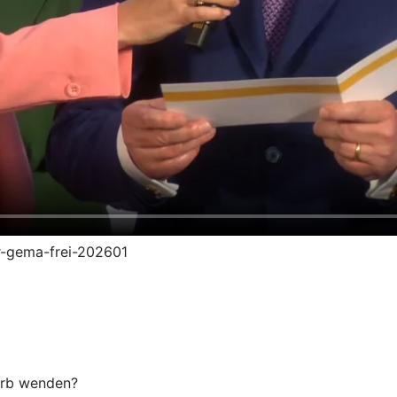
vr-gema-frei-202601
erb wenden?