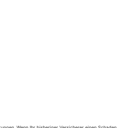
stungen. Wenn Ihr bisheriger Versicherer einen Schaden