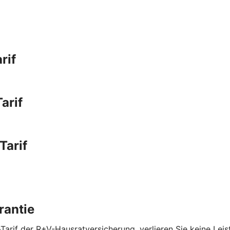
rif
arif
Tarif
rantie
Tarif der R+V-Hausratversicherung, verlieren Sie keine Lei