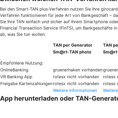
Bei den Smart-TAN plus-Verfahren nutzen Sie Ihre giroca
Verfahren funktionieren für jede Art von Bankgeschäft – d
Sie Ihre TAN einfach und sicher auf Ihrem Smartphone oder
Financial Transaction Service (FinTS), um Bankgeschäfte i
ab, was Sie tun wollen:
TAN per Generator
TAN pe
Sm@rt-TAN photo
Sm@rt-
Empfohlene Nutzung:
OnlineBanking
gruenerhaken
vorhanden
gruene
VR Banking App
rotesx
nicht vorhanden
rotesx
Freigabe Kartenzahlungen
rotesx
nicht vorhanden
rotesx
Weitere Informationen
Weitere
App herunterladen oder TAN-Generato