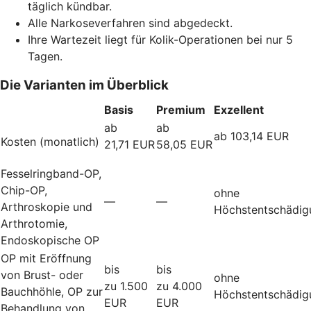
täglich kündbar.
Alle Narkoseverfahren sind abgedeckt.
Ihre Wartezeit liegt für Kolik-Operationen bei nur 5
Tagen.
Die Varianten im Überblick
Basis
Premium
Exzellent
ab
ab
ab 103,14 EUR
Kosten (monatlich)
21,71 EUR
58,05 EUR
Fesselringband-OP,
Chip-OP,
ohne
—
—
Arthroskopie und
Höchstentschädig
Arthrotomie,
Endoskopische OP
OP mit Eröffnung
bis
bis
von Brust- oder
ohne
zu 1.500
zu 4.000
Bauchhöhle, OP zur
Höchstentschädig
EUR
EUR
Behandlung von