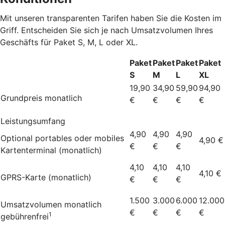
Mit unseren transparenten Tarifen haben Sie die Kosten im
Griff. Entscheiden Sie sich je nach Umsatzvolumen Ihres
Geschäfts für Paket S, M, L oder XL.
Paket
Paket
Paket
Paket
S
M
L
XL
19,90
34,90
59,90
94,90
Grundpreis monatlich
€
€
€
€
Leistungsumfang
4,90
4,90
4,90
Optional portables oder mobiles
4,90 €
€
€
€
Kartenterminal (monatlich)
4,10
4,10
4,10
4,10 €
GPRS-Karte (monatlich)
€
€
€
1.500
3.000
6.000
12.000
Umsatzvolumen monatlich
€
€
€
€
1
gebührenfrei